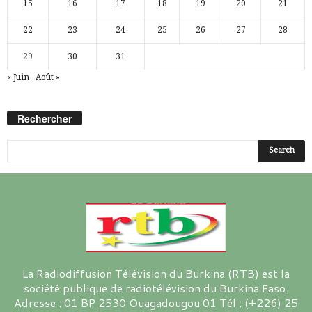
15
16
17
18
19
20
21
22
23
24
25
26
27
28
29
30
31
« Juin
Août »
Rechercher
La Radiodiffusion Télévision du Burkina (RTB) est la
société publique de radiotélévision du Burkina Faso.
Adresse : 01 BP 2530 Ouagadougou 01 Tél : (+226) 25