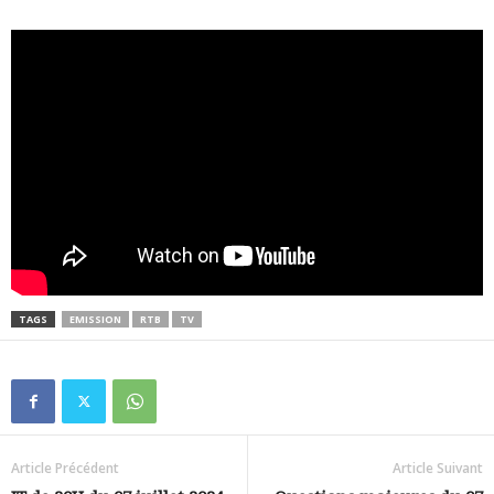
TAGS
EMISSION
RTB
TV
Article Précédent
Article Suivant