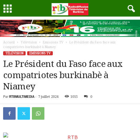
Accueil
Télévision
Emissions TV
Le Président du Faso face aux
compatriotes burkinabè à Niamey
TÉLÉVISION
EMISSIONS TV
Le Président du Faso face aux
compatriotes burkinabè à
Niamey
Par
RTBMULTIMEDIA
-
7 juillet 2024
1015
0