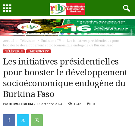
Accueil
Télévision
Emissions TV
Les initiatives présidentielles pour
booster le développement socioéconomique endogène du Burkina Faso
TÉLÉVISION
EMISSIONS TV
Les initiatives présidentielles
pour booster le développement
socioéconomique endogène du
Burkina Faso
Par
RTBMULTIMEDIA
-
13 octobre 2024
1242
0