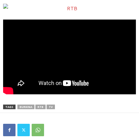
TAGS
BURKINA
RTB
TV