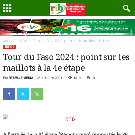
Accueil
Infos
Tour du Faso 2024 : point sur les maillots à la 4e étape
INFOS
Tour du Faso 2024 : point sur les
maillots à la 4e étape
Par
RTBMULTIMEDIA
-
28 octobre 2024
1314
0
e
A l’arrivée de la 4
étape (Réo-Boromo) remportée le 28