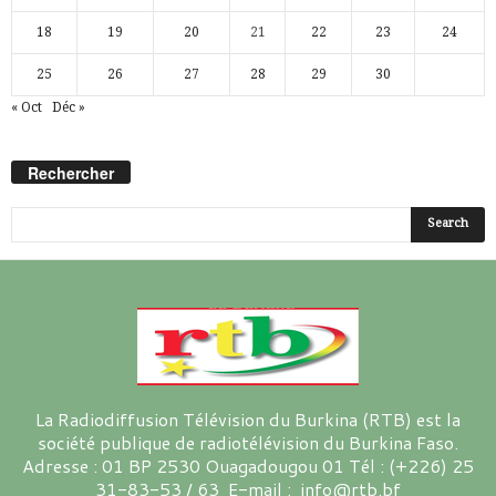
18
19
20
21
22
23
24
25
26
27
28
29
30
« Oct
Déc »
Rechercher
La Radiodiffusion Télévision du Burkina (RTB) est la
société publique de radiotélévision du Burkina Faso.
Adresse : 01 BP 2530 Ouagadougou 01 Tél : (+226) 25
31-83-53 / 63 E-mail : info@rtb.bf