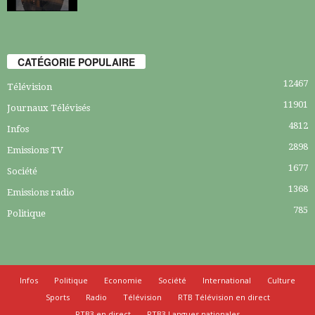
CATÉGORIE POPULAIRE
12467
Télévision
11901
Journaux Télévisés
4812
Infos
2898
Emissions TV
1677
Société
1368
Emissions radio
785
Politique
Infos
Politique
Economie
Société
International
Culture
Sports
Radio
Télévision
RTB Télévision en direct
RTB3 en direct
RTB3 Langues nationales