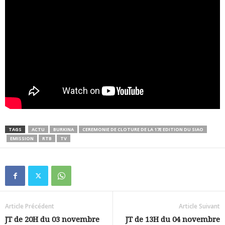
TAGS
ACTU
BURKINA
CEREMONIE DE CLOTURE DE LA 17E EDITION DU SIAO
EMISSION
RTB
TV
Article Précédent
Article Suivant
JT de 20H du 03 novembre
JT de 13H du 04 novembre