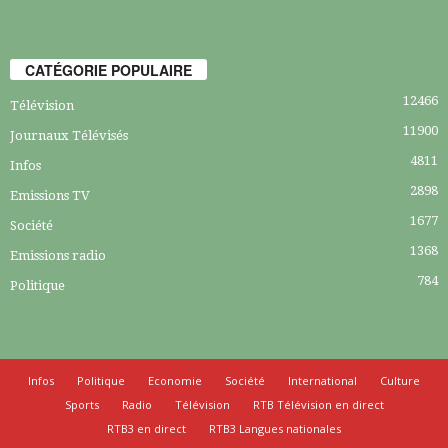
CATÉGORIE POPULAIRE
12466
Télévision
11900
Journaux Télévisés
4811
Infos
2898
Emissions TV
1677
Société
1368
Emissions radio
784
Politique
Infos
Politique
Economie
Société
International
Culture
Sports
Radio
Télévision
RTB Télévision en direct
RTB3 en direct
RTB3 Langues nationales