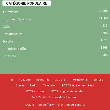
CATÉGORIE POPULAIRE
12466
Télévision
11900
Journaux Télévisés
4811
Infos
2898
Emissions TV
1677
Société
1368
Emissions radio
784
Politique
Infos
Politique
Economie
Société
International
Culture
Sports
Radio
Télévision
RTB Télévision en direct
RTB3 en direct
RTB3 Langues nationales
Télé Zénith : Prenez de la Hauteur !
© 2015 - Radiodiffusion Télévision du Burkina