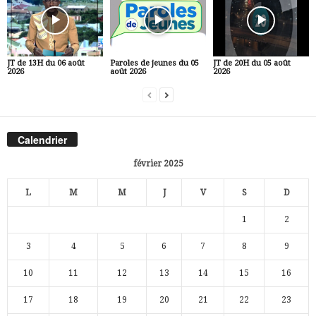
JT de 13H du 06 août
Paroles de jeunes du 05
JT de 20H du 05 août
2026
août 2026
2026
Calendrier
février 2025
L
M
M
J
V
S
D
1
2
3
4
5
6
7
8
9
10
11
12
13
14
15
16
17
18
19
20
21
22
23