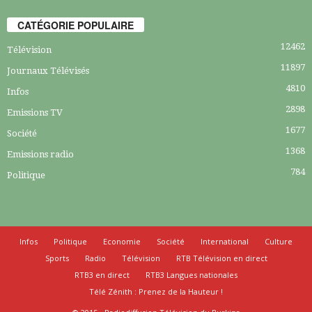
CATÉGORIE POPULAIRE
12462
Télévision
11897
Journaux Télévisés
4810
Infos
2898
Emissions TV
1677
Société
1368
Emissions radio
784
Politique
Infos
Politique
Economie
Société
International
Culture
Sports
Radio
Télévision
RTB Télévision en direct
RTB3 en direct
RTB3 Langues nationales
Télé Zénith : Prenez de la Hauteur !