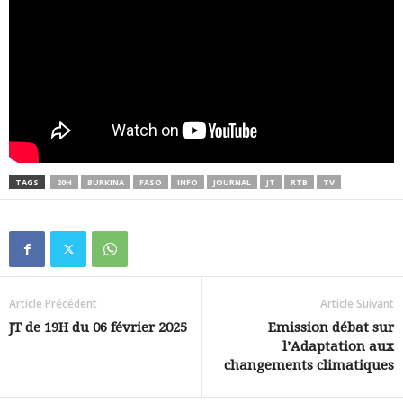
TAGS
20H
BURKINA
FASO
INFO
JOURNAL
JT
RTB
TV
Article Précédent
Article Suivant
JT de 19H du 06 février 2025
Emission débat sur
l’Adaptation aux
changements climatiques