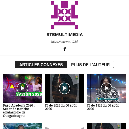
RTBMULTIMEDIA
https://wwww.rtb.bf
ARTICLES CONNEXES
PLUS DE L'AUTEUR
Faso Academy 2026 :
JT de 20H du 06 août
JT de 19H du 06 août
Seconde manche
2026
2026
éliminatoire de
Ouagadougou