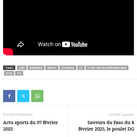
TAGS
13H
BURKINA
INFOS
JOURNAL
JT
JT DE 13H DU 8 FÉVRIER 2025
RTB
TV
Article Précédent
Article Suivant
Actu sports du 07 février
Saveurs du Faso du 8
2025
février 2025, le poulet DG