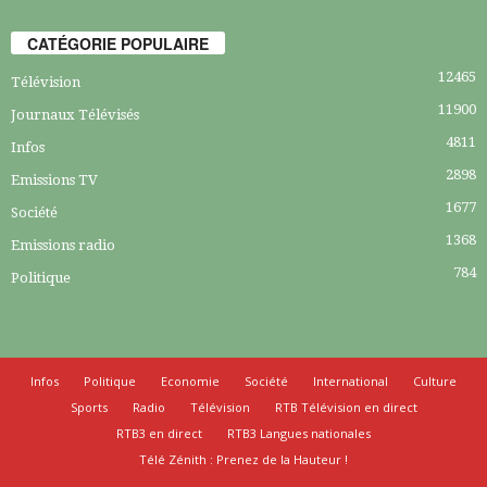
CATÉGORIE POPULAIRE
12465
Télévision
11900
Journaux Télévisés
4811
Infos
2898
Emissions TV
1677
Société
1368
Emissions radio
784
Politique
Infos
Politique
Economie
Société
International
Culture
Sports
Radio
Télévision
RTB Télévision en direct
RTB3 en direct
RTB3 Langues nationales
Télé Zénith : Prenez de la Hauteur !