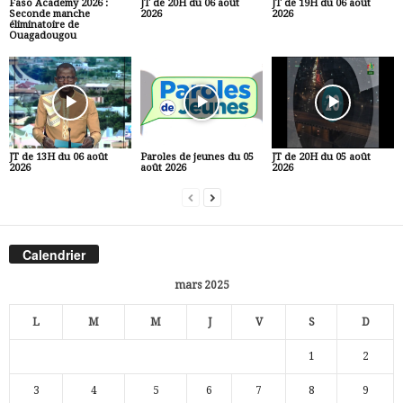
Faso Academy 2026 :
JT de 20H du 06 août
JT de 19H du 06 août
Seconde manche
2026
2026
éliminatoire de
Ouagadougou
JT de 13H du 06 août
Paroles de jeunes du 05
JT de 20H du 05 août
2026
août 2026
2026
Calendrier
mars 2025
L
M
M
J
V
S
D
1
2
3
4
5
6
7
8
9