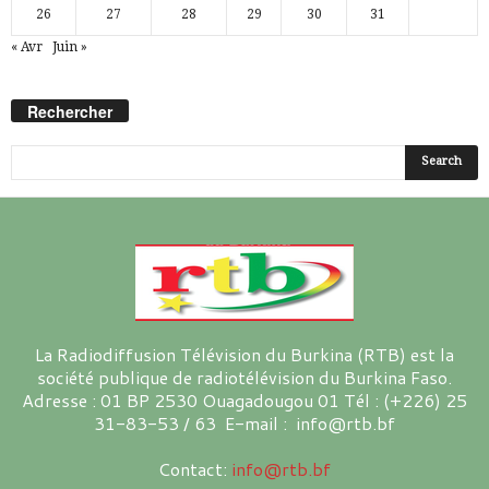
26
27
28
29
30
31
« Avr
Juin »
Rechercher
La Radiodiffusion Télévision du Burkina (RTB) est la
société publique de radiotélévision du Burkina Faso.
Adresse : 01 BP 2530 Ouagadougou 01 Tél : (+226) 25
31-83-53 / 63 E-mail : info@rtb.bf
Contact:
info@rtb.bf