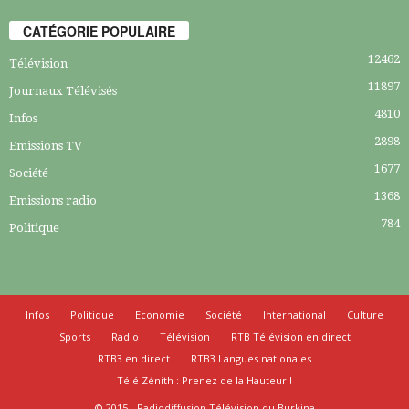
CATÉGORIE POPULAIRE
12462
Télévision
11897
Journaux Télévisés
4810
Infos
2898
Emissions TV
1677
Société
1368
Emissions radio
784
Politique
Infos
Politique
Economie
Société
International
Culture
Sports
Radio
Télévision
RTB Télévision en direct
RTB3 en direct
RTB3 Langues nationales
Télé Zénith : Prenez de la Hauteur !
© 2015 - Radiodiffusion Télévision du Burkina