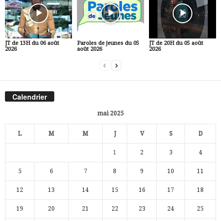
JT de 13H du 06 août
Paroles de jeunes du 05
JT de 20H du 05 août
2026
août 2026
2026
Calendrier
mai 2025
L
M
M
J
V
S
D
1
2
3
4
5
6
7
8
9
10
11
12
13
14
15
16
17
18
19
20
21
22
23
24
25