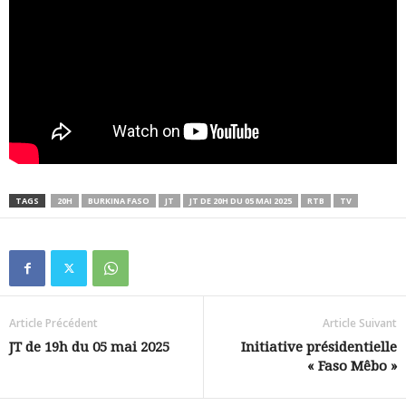
TAGS
20H
BURKINA FASO
JT
JT DE 20H DU 05 MAI 2025
RTB
TV
Article Précédent
Article Suivant
JT de 19h du 05 mai 2025
Initiative présidentielle
« Faso Mêbo »