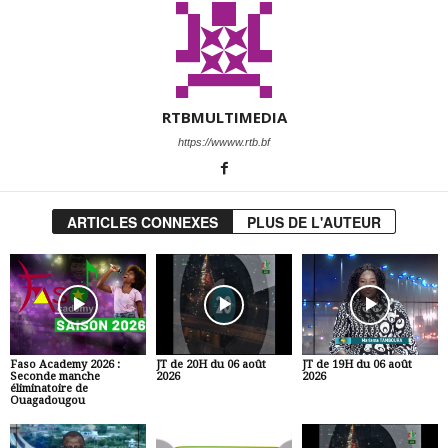
RTBMULTIMEDIA
https://wwww.rtb.bf
ARTICLES CONNEXES
PLUS DE L'AUTEUR
Faso Academy 2026 :
JT de 20H du 06 août
JT de 19H du 06 août
Seconde manche
2026
2026
éliminatoire de
Ouagadougou