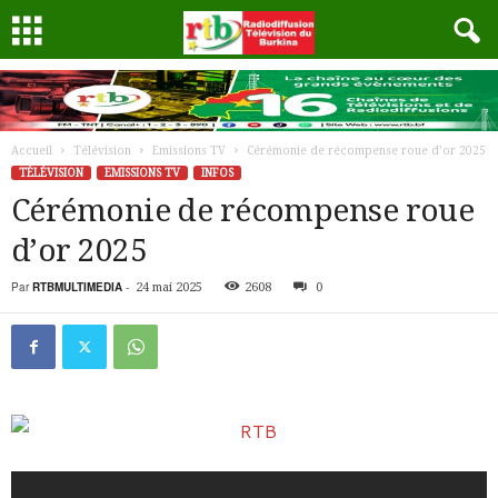
Accueil
Télévision
Emissions TV
Cérémonie de récompense roue d’or 2025
TÉLÉVISION
EMISSIONS TV
INFOS
Cérémonie de récompense roue
d’or 2025
Par
RTBMULTIMEDIA
-
24 mai 2025
2608
0