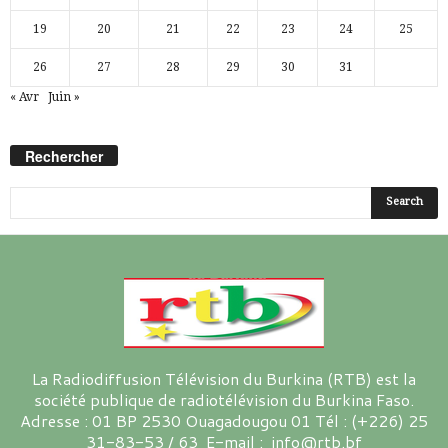
19
20
21
22
23
24
25
26
27
28
29
30
31
« Avr
Juin »
Rechercher
La Radiodiffusion Télévision du Burkina (RTB) est la
société publique de radiotélévision du Burkina Faso.
Adresse : 01 BP 2530 Ouagadougou 01 Tél : (+226) 25
31-83-53 / 63 E-mail : info@rtb.bf