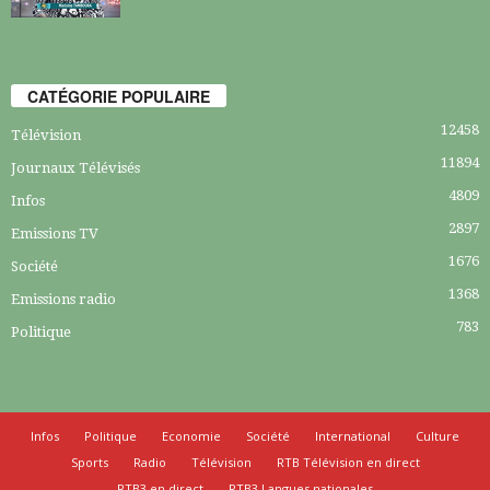
CATÉGORIE POPULAIRE
12458
Télévision
11894
Journaux Télévisés
4809
Infos
2897
Emissions TV
1676
Société
1368
Emissions radio
783
Politique
Infos
Politique
Economie
Société
International
Culture
Sports
Radio
Télévision
RTB Télévision en direct
RTB3 en direct
RTB3 Langues nationales