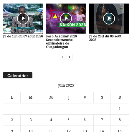
JT de 13h du 07 août 2026
Faso Academy 2026 :
JT de 20H du 06 août
Seconde manche
2026
éliminatoire de
Ouagadougou
Calendrier
juin 2025
L
M
M
J
V
S
D
1
2
3
4
5
6
7
8
9
10
11
12
13
14
15