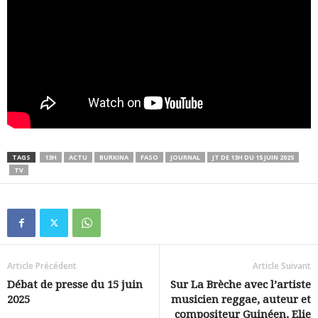
TAGS
13H
ACTU
BURKINA
FASO
JOURNAL
JT DE 13H DU 15 JUIN 2025
TV
Article Précédent
Article Suivant
Débat de presse du 15 juin
Sur La Brèche avec l’artiste
2025
musicien reggae, auteur et
compositeur Guinéen, Elie