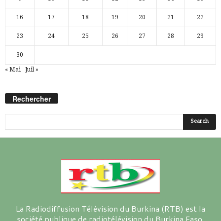
16
17
18
19
20
21
22
23
24
25
26
27
28
29
30
« Mai
Juil »
Rechercher
La Radiodiffusion Télévision du Burkina (RTB) est la
société publique de radiotélévision du Burkina Faso.