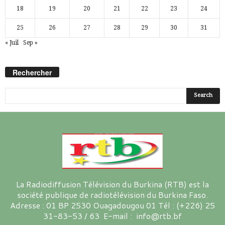
18
19
20
21
22
23
24
25
26
27
28
29
30
31
« Juil
Sep »
Rechercher
La Radiodiffusion Télévision du Burkina (RTB) est la
société publique de radiotélévision du Burkina Faso.
Adresse : 01 BP 2530 Ouagadougou 01 Tél : (+226) 25
31-83-53 / 63 E-mail : info@rtb.bf