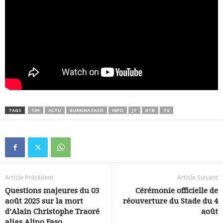
TAGS
13H
ACTU
BURKINA FASO
INFO
JT
RTB
TV
Article Précédent
Article Suivant
Questions majeures du 03
Cérémonie officielle de
août 2025 sur la mort
réouverture du Stade du 4
d’Alain Christophe Traoré
août
alias Alino Faso