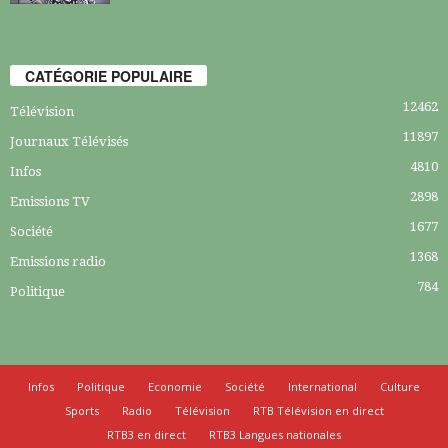
CATÉGORIE POPULAIRE
12462
Télévision
11897
Journaux Télévisés
4810
Infos
2898
Emissions TV
1677
Société
1368
Emissions radio
784
Politique
Infos
Politique
Economie
Société
International
Culture
Sports
Radio
Télévision
RTB Télévision en direct
RTB3 en direct
RTB3 Langues nationales