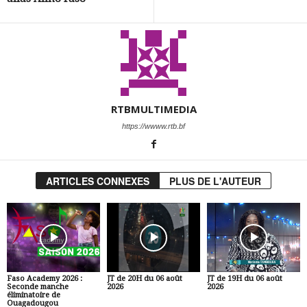
RTBMULTIMEDIA
https://wwww.rtb.bf
ARTICLES CONNEXES
PLUS DE L'AUTEUR
Faso Academy 2026 :
JT de 20H du 06 août
JT de 19H du 06 août
Seconde manche
2026
2026
éliminatoire de
Ouagadougou