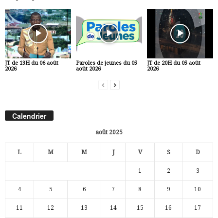
JT de 13H du 06 août
Paroles de jeunes du 05
JT de 20H du 05 août
2026
août 2026
2026
Calendrier
août 2025
L
M
M
J
V
S
D
1
2
3
4
5
6
7
8
9
10
11
12
13
14
15
16
17