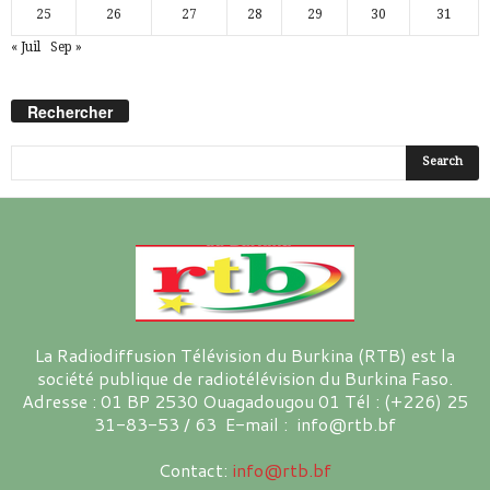
25
26
27
28
29
30
31
« Juil
Sep »
Rechercher
La Radiodiffusion Télévision du Burkina (RTB) est la
société publique de radiotélévision du Burkina Faso.
Adresse : 01 BP 2530 Ouagadougou 01 Tél : (+226) 25
31-83-53 / 63 E-mail : info@rtb.bf
Contact:
info@rtb.bf