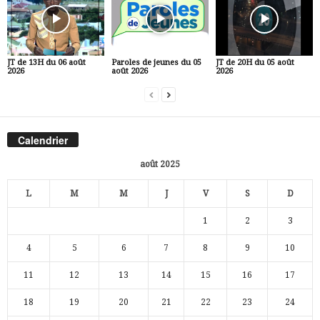
JT de 13H du 06 août
Paroles de jeunes du 05
JT de 20H du 05 août
2026
août 2026
2026
Calendrier
août 2025
L
M
M
J
V
S
D
1
2
3
4
5
6
7
8
9
10
11
12
13
14
15
16
17
18
19
20
21
22
23
24