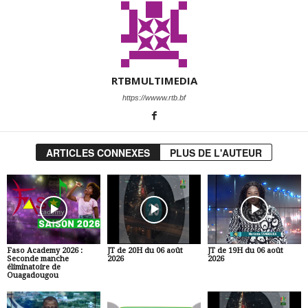
RTBMULTIMEDIA
https://wwww.rtb.bf
ARTICLES CONNEXES
PLUS DE L'AUTEUR
Faso Academy 2026 :
JT de 20H du 06 août
JT de 19H du 06 août
Seconde manche
2026
2026
éliminatoire de
Ouagadougou