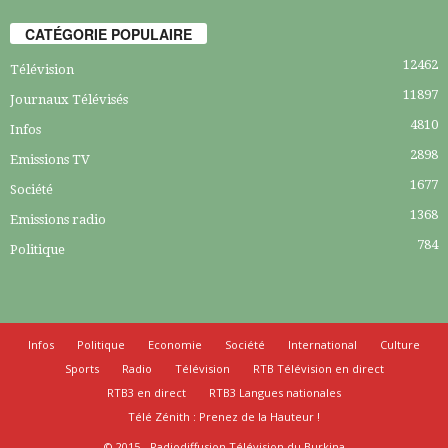
CATÉGORIE POPULAIRE
12462
Télévision
11897
Journaux Télévisés
4810
Infos
2898
Emissions TV
1677
Société
1368
Emissions radio
784
Politique
Infos
Politique
Economie
Société
International
Culture
Sports
Radio
Télévision
RTB Télévision en direct
RTB3 en direct
RTB3 Langues nationales
Télé Zénith : Prenez de la Hauteur !
© 2015 - Radiodiffusion Télévision du Burkina