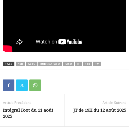
TAGS
13H
ACTU
BURKINA FASO
FASO
JT
RTB
TV
Article Précédent
Article Suivant
Intégral Foot du 11 août
JT de 19H du 12 août 2025
2025