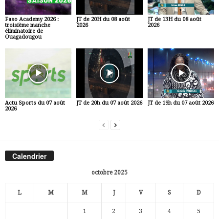
Faso Academy 2026 :
JT de 20H du 08 août
JT de 13H du 08 août
troisième manche
2026
2026
éliminatoire de
Ouagadougou
Actu Sports du 07 août
JT de 20h du 07 août 2026
JT de 19h du 07 août 2026
2026
Calendrier
octobre 2025
L
M
M
J
V
S
D
1
2
3
4
5