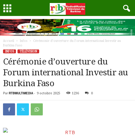
Accueil
Infos
Cérémonie d’ouverture du Forum international Investir au
Burkina Faso
INFOS
TÉLÉVISION
Cérémonie d’ouverture du
Forum international Investir au
Burkina Faso
Par
RTBMULTIMEDIA
-
9 octobre 2025
1236
0