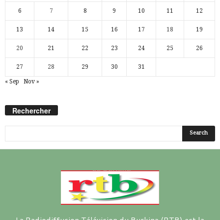
6
7
8
9
10
11
12
13
14
15
16
17
18
19
20
21
22
23
24
25
26
27
28
29
30
31
« Sep
Nov »
Rechercher
La Radiodiffusion Télévision du Burkina (RTB) est la