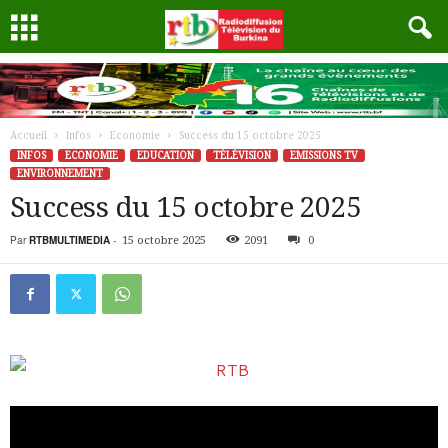
Accueil
Infos
Economie
Success du 15 octobre 2025
INFOS
ECONOMIE
EDUCATION
TÉLÉVISION
EMISSIONS TV
ENVIRONNEMENT
Success du 15 octobre 2025
Par
RTBMULTIMEDIA
-
15 octobre 2025
2091
0