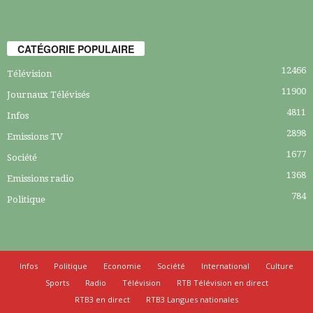
CATÉGORIE POPULAIRE
12466
Télévision
11900
Journaux Télévisés
4811
Infos
2898
Emissions TV
1677
Société
1368
Emissions radio
784
Politique
Infos
Politique
Economie
Société
International
Culture
Sports
Radio
Télévision
RTB Télévision en direct
RTB3 en direct
RTB3 Langues nationales