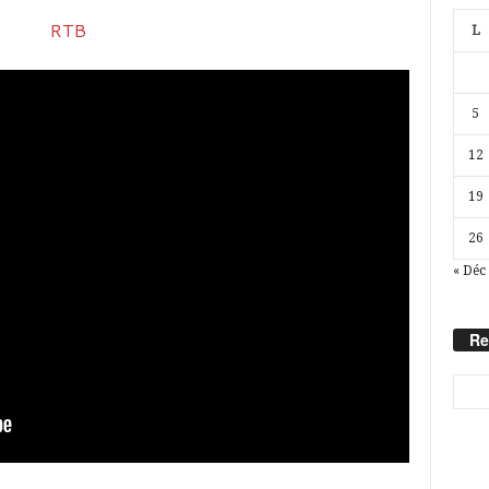
L
5
12
19
26
« Déc
Re