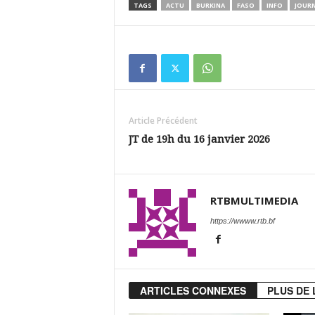
TAGS
ACTU
BURKINA
FASO
INFO
JOUR
Article Précédent
JT de 19h du 16 janvier 2026
RTBMULTIMEDIA
https://wwww.rtb.bf
ARTICLES CONNEXES
PLUS DE 