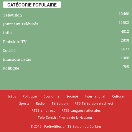
CATÉGORIE POPULAIRE
12468
Télévision
11902
Journaux Télévisés
4812
Infos
2898
Emissions TV
1677
Société
1368
Emissions radio
785
Politique
Infos
Politique
Economie
Société
International
Culture
Sports
Radio
Télévision
RTB Télévision en direct
RTB3 en direct
RTB3 Langues nationales
Télé Zénith : Prenez de la Hauteur !
© 2015 - Radiodiffusion Télévision du Burkina