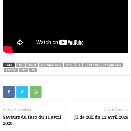
TAGS
13H
ACTU
BURKINA FASO
INFO
JT
JT DE 13H DU 11 AVRIL 2026
PRESSE
RTB
TV
Article Précédent
Article Suivant
Saveurs du Faso du 11 avril
JT de 20H du 11 avril 2026
2026