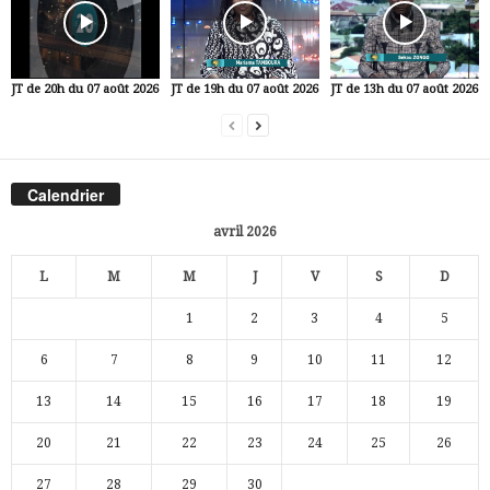
JT de 20h du 07 août 2026
JT de 19h du 07 août 2026
JT de 13h du 07 août 2026
Calendrier
avril 2026
L
M
M
J
V
S
D
1
2
3
4
5
6
7
8
9
10
11
12
13
14
15
16
17
18
19
20
21
22
23
24
25
26
27
28
29
30