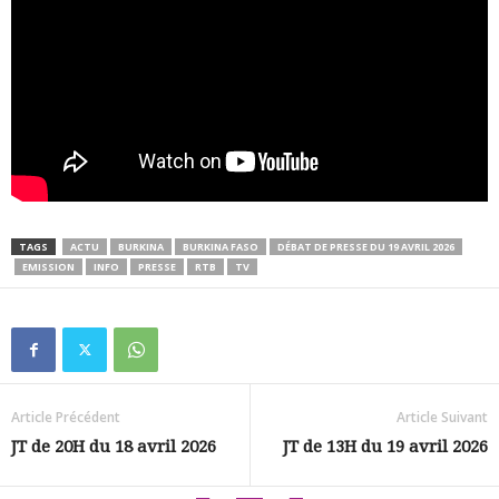
TAGS
ACTU
BURKINA
BURKINA FASO
DÉBAT DE PRESSE DU 19 AVRIL 2026
EMISSION
INFO
PRESSE
RTB
TV
Article Précédent
Article Suivant
JT de 20H du 18 avril 2026
JT de 13H du 19 avril 2026