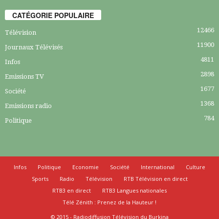
CATÉGORIE POPULAIRE
12466
Télévision
11900
Journaux Télévisés
4811
Infos
2898
Emissions TV
1677
Société
1368
Emissions radio
784
Politique
Infos
Politique
Economie
Société
International
Culture
Sports
Radio
Télévision
RTB Télévision en direct
RTB3 en direct
RTB3 Langues nationales
Télé Zénith : Prenez de la Hauteur !
© 2015 - Radiodiffusion Télévision du Burkina