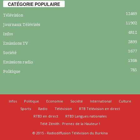
CATÉGORIE POPULAIRE
12469
Télévision
11902
Journaux Télévisés
4812
Infos
2899
Emissions TV
1677
Société
1368
Emissions radio
785
Politique
Infos
Politique
Economie
Société
International
Culture
Sports
Radio
Télévision
RTB Télévision en direct
RTB3 en direct
RTB3 Langues nationales
Télé Zénith : Prenez de la Hauteur !
© 2015 - Radiodiffusion Télévision du Burkina