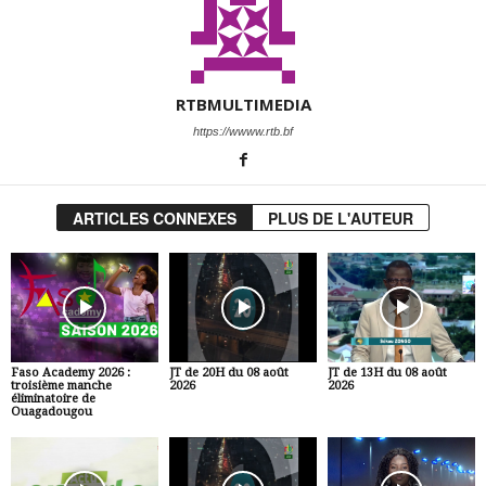
RTBMULTIMEDIA
https://wwww.rtb.bf
ARTICLES CONNEXES
PLUS DE L'AUTEUR
Faso Academy 2026 :
JT de 20H du 08 août
JT de 13H du 08 août
troisième manche
2026
2026
éliminatoire de
Ouagadougou