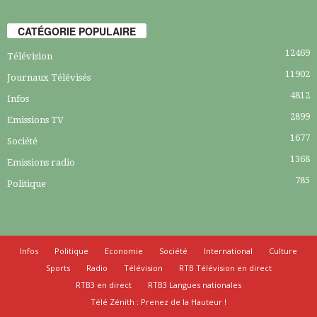
CATÉGORIE POPULAIRE
12469
Télévision
11902
Journaux Télévisés
4812
Infos
2899
Emissions TV
1677
Société
1368
Emissions radio
785
Politique
Infos
Politique
Economie
Société
International
Culture
Sports
Radio
Télévision
RTB Télévision en direct
RTB3 en direct
RTB3 Langues nationales
Télé Zénith : Prenez de la Hauteur !