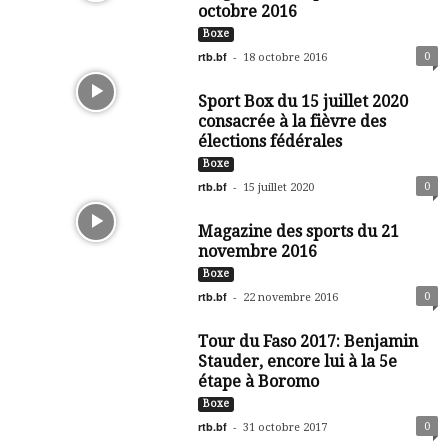
octobre 2016
Boxe
rtb.bf
-
0
18 octobre 2016
Sport Box du 15 juillet 2020
consacrée à la fièvre des
élections fédérales
Boxe
rtb.bf
-
0
15 juillet 2020
Magazine des sports du 21
novembre 2016
Boxe
rtb.bf
-
0
22 novembre 2016
Tour du Faso 2017: Benjamin
Stauder, encore lui à la 5e
étape à Boromo
Boxe
rtb.bf
-
0
31 octobre 2017