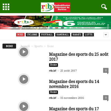
BOXE
CYCLISME
FOOTBALL
HANDBALL
KARATE
LUTTE
BOXE
Accueil
Sports
Boxe
Magazine des sports du 25 août
2017
Boxe
rtb.bf
-
0
25 août 2017
Magazine des sports du 14
novembre 2016
Boxe
rtb.bf
-
0
15 novembre 2016
Magazine des sports du 17