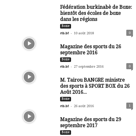
Fédération burkinabè de Boxe:
bientôt des écoles de boxe
dans les régions
Boxe
rtb.bf
-
0
10 août 2018
Magazine des sports du 26
septembre 2016
Boxe
rtb.bf
-
0
27 septembre 2016
M. Tairou BANGRE ministre
des sports à SPORT BOX du 26
Août 2016...
Boxe
rtb.bf
-
1
26 août 2016
Magazine des sports du 29
septembre 2017
Boxe