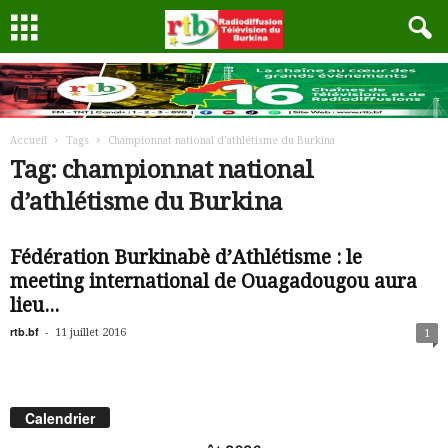
Accueil
Tags
Championnat national d’athlétisme du Burkina
Tag: championnat national
d’athlétisme du Burkina
Fédération Burkinabè d’Athlétisme : le
meeting international de Ouagadougou aura
lieu...
rtb.bf
-
11 juillet 2016
1
Calendrier