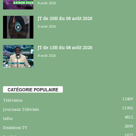
8 août 2026
JT de 20H du 08 août 2026
8 août 2026
JT de 13H du 08 août 2026
8 août 2026
CATÉGORIE POPULAIRE
12469
Télévision
11902
Journaux Télévisés
4812
Infos
2899
Emissions TV
1677