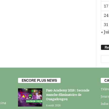
17
24
31
« Jui
Re
ENCORE PLUS NEWS
CA
Télév
Faso Academy 2026 : Seconde
manche éliminatoire de
Journ
Ouagadougou
kina
Infos
6 août 2026