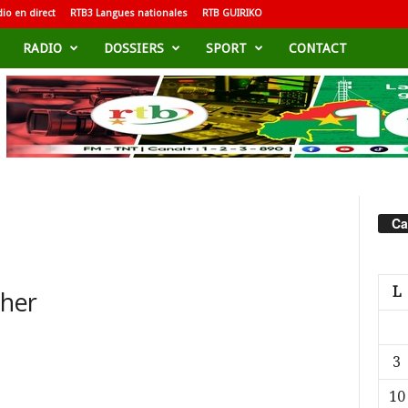
io en direct
RTB3 Langues nationales
RTB GUIRIKO
RADIO
DOSSIERS
SPORT
CONTACT
Ca
L
cher
3
10