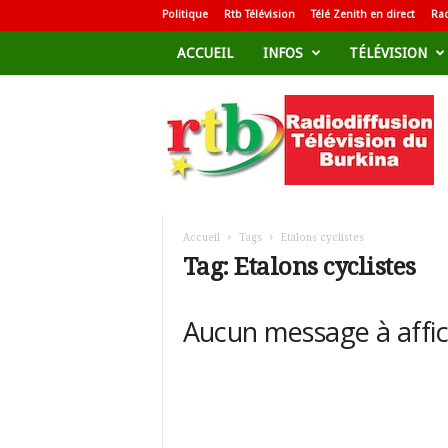
Politique
Rtb Télévision
Télé Zenith en direct
Rad
ACCUEIL
INFOS
TÉLÉVISION
R
a
d
i
o
d
i
f
Accueil
Tags
Etalons cyclistes
f
Tag: Etalons cyclistes
u
s
i
Aucun message à affi
o
n
T
é
l