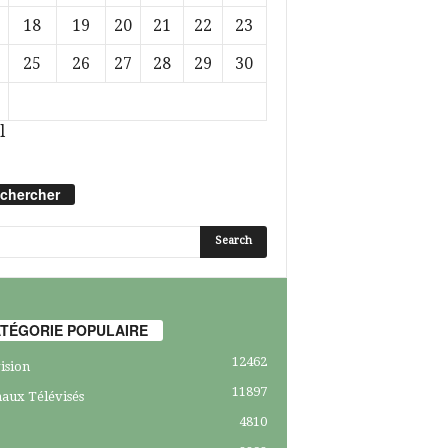
18
19
20
21
22
23
25
26
27
28
29
30
l
chercher
TÉGORIE POPULAIRE
12462
ision
11897
aux Télévisés
4810