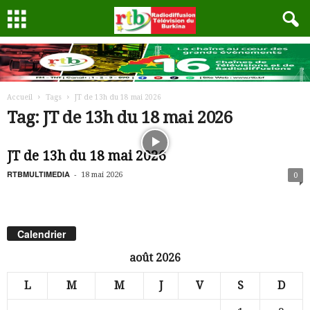
Accueil
Tags
JT de 13h du 18 mai 2026
Tag: JT de 13h du 18 mai 2026
JT de 13h du 18 mai 2026
RTBMULTIMEDIA
-
18 mai 2026
0
Calendrier
août 2026
L
M
M
J
V
S
D