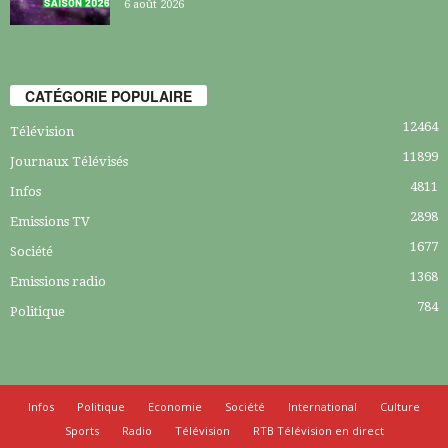
6 août 2026
CATÉGORIE POPULAIRE
12464
Télévision
11899
Journaux Télévisés
4811
Infos
2898
Emissions TV
1677
Société
1368
Emissions radio
784
Politique
Infos
Politique
Economie
Société
International
Culture
Sports
Radio
Télévision
RTB Télévision en direct