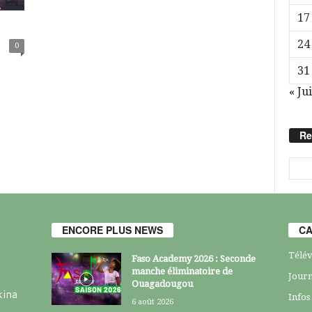
17
24
0
31
« Jui
Re
ENCORE PLUS NEWS
CA
Télév
Faso Academy 2026 : Seconde
manche éliminatoire de
Journ
Ouagadougou
kina
Infos
6 août 2026