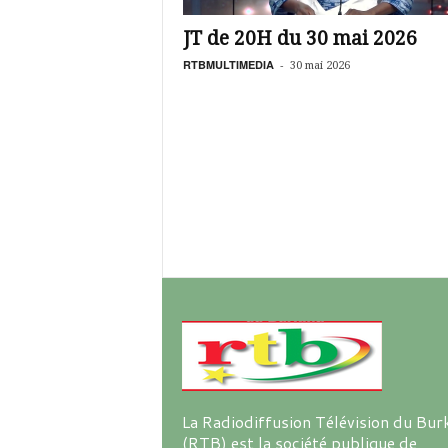
é
v
JT de 20H du 30 mai 2026
i
s
RTBMULTIMEDIA
-
30 mai 2026
i
o
n
d
u
B
u
r
k
i
n
a
La Radiodiffusion Télévision du Bur
(RTB) est la société publique de