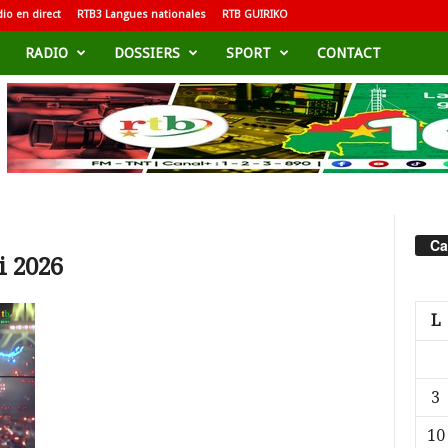
io en direct
RTB3 Langues nationales
RTB GUIRIKO
RADIO
DOSSIERS
SPORT
CONTACT
Ca
i 2026
L
3
10