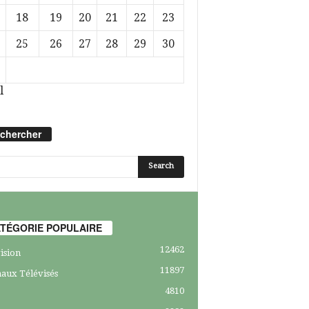
18
19
20
21
22
23
25
26
27
28
29
30
l
chercher
TÉGORIE POPULAIRE
12462
ision
11897
aux Télévisés
4810