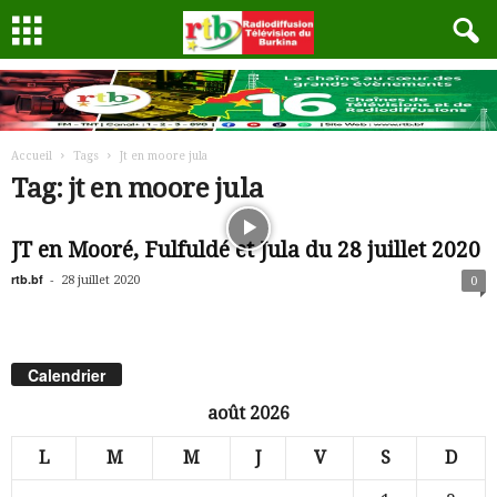
Accueil
Tags
Jt en moore jula
Tag: jt en moore jula
JT en Mooré, Fulfuldé et Jula du 28 juillet 2020
rtb.bf
-
28 juillet 2020
0
Calendrier
août 2026
L
M
M
J
V
S
D