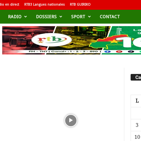
io en direct
RTB3 Langues nationales
RTB GUIRIKO
RADIO
DOSSIERS
SPORT
CONTACT
Ca
L
3
10