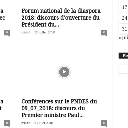
17
ra
Forum national de la diaspora
ec
2018: discours d’ouverture du
24
Président du...
31
rtb.bf
-
0
13 juillet 2018
0
« Jui
Re
ra
Conférences sur le PNDES du
t
09_07_2018: discours du
Premier ministre Paul...
rtb.bf
-
0
9 juillet 2018
0