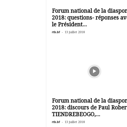
é
v
Forum national de la diaspo
i
2018: questions- réponses av
s
i
le Président...
o
rtb.bf
-
13 juillet 2018
n
d
u
B
u
r
k
i
n
a
Forum national de la diaspo
2018: discours de Paul Rober
TIENDREBEOGO,...
rtb.bf
-
13 juillet 2018