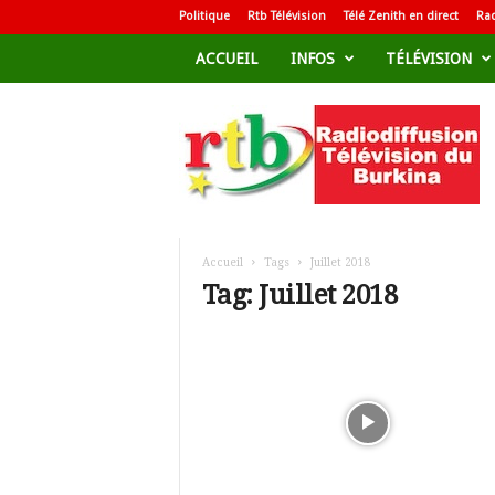
Politique
Rtb Télévision
Télé Zenith en direct
Rad
ACCUEIL
INFOS
TÉLÉVISION
R
a
d
i
o
d
i
f
Accueil
Tags
Juillet 2018
f
Tag: Juillet 2018
u
s
i
o
n
T
é
l