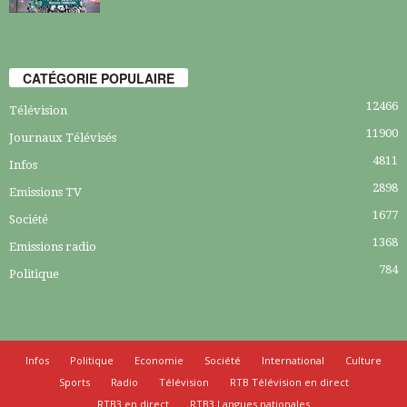
CATÉGORIE POPULAIRE
12466
Télévision
11900
Journaux Télévisés
4811
Infos
2898
Emissions TV
1677
Société
1368
Emissions radio
784
Politique
Infos
Politique
Economie
Société
International
Culture
Sports
Radio
Télévision
RTB Télévision en direct
RTB3 en direct
RTB3 Langues nationales