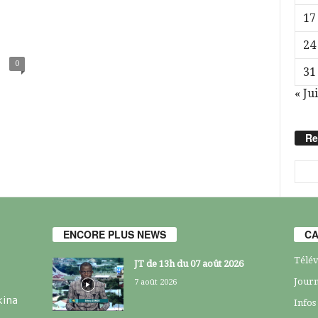
17
24
0
31
« Jui
Re
ENCORE PLUS NEWS
CA
Télév
JT de 13h du 07 août 2026
Journ
7 août 2026
kina
Infos