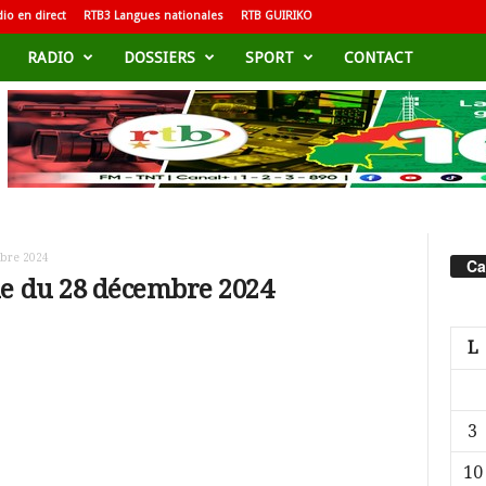
io en direct
RTB3 Langues nationales
RTB GUIRIKO
RADIO
DOSSIERS
SPORT
CONTACT
mbre 2024
Ca
le du 28 décembre 2024
L
3
10