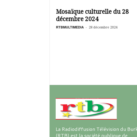
é
v
Mosaïque culturelle du 28
i
décembre 2024
s
i
RTBMULTIMEDIA
-
28 décembre 2024
o
n
d
u
B
u
r
k
i
n
a
La Radiodiffusion Télévision du Bur
(RTB) est la société publique de