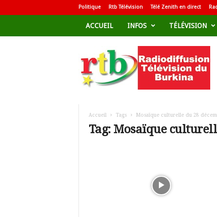
Politique
Rtb Télévision
Télé Zenith en direct
Rad
ACCUEIL
INFOS
TÉLÉVISION
R
a
d
i
o
d
i
f
Accueil
Tags
Mosaïque culturelle du 28 déce
f
Tag: Mosaïque culturel
u
s
i
o
n
T
é
l