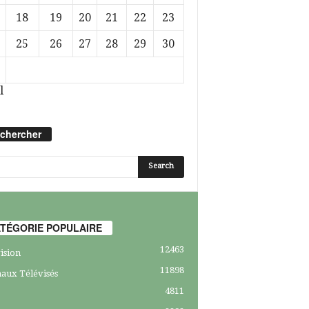
18
19
20
21
22
23
25
26
27
28
29
30
l
chercher
TÉGORIE POPULAIRE
12463
ision
11898
aux Télévisés
4811