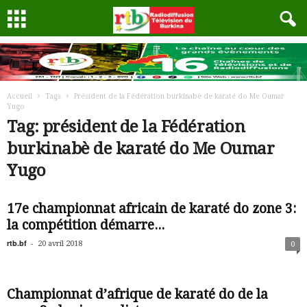
Accueil
Tags
Président de la Fédération burkinabè de karaté do Me Oumar
Yugo
Tag: président de la Fédération
burkinabè de karaté do Me Oumar
Yugo
17e championnat africain de karaté do zone 3:
la compétition démarre...
rtb.bf
-
20 avril 2018
0
Championnat d’afrique de karaté do de la