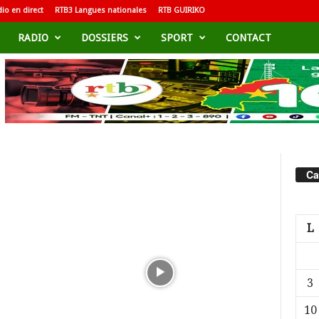
io en direct
RTB3 Langues nationales
RTB GUIRIKO
RADIO
DOSSIERS
SPORT
CONTACT
Ca
L
3
10