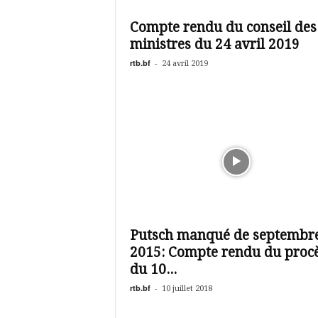
é
v
Compte rendu du conseil des
i
ministres du 24 avril 2019
s
i
rtb.bf
-
24 avril 2019
o
n
d
u
B
u
r
k
i
n
a
Putsch manqué de septembr
2015: Compte rendu du proc
du 10...
rtb.bf
-
10 juillet 2018