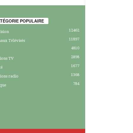
TÉGORIE POPULAIRE
12462
ision
11897
aux Télévisés
4810
2898
ions TV
1677
té
1368
ions radio
784
ique