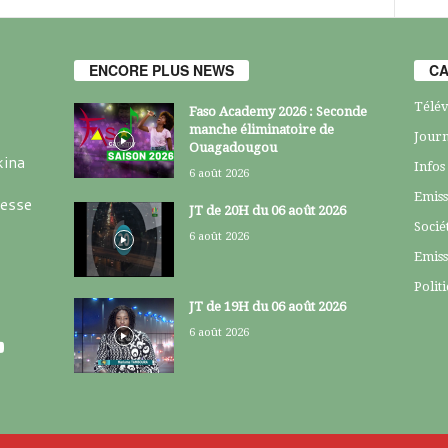
ENCORE PLUS NEWS
CA
Télév
Faso Academy 2026 : Seconde
manche éliminatoire de
Journ
Ouagadougou
kina
Infos
6 août 2026
Emiss
resse
JT de 20H du 06 août 2026
Socié
6 août 2026
Emiss
Polit
JT de 19H du 06 août 2026
6 août 2026