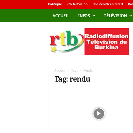
Politique
Rtb Télévision
Télé Zenith en direct
Rad
ACCUEIL
INFOS
TÉLÉVISION
R
a
d
i
o
d
i
f
Accueil
Tags
Rendu
f
Tag: rendu
u
s
i
o
n
T
é
l