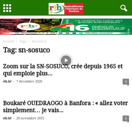
Accueil
Tags
Sn-sosuco
Tag: sn-sosuco
Zoom sur la SN-SOSUCO, crée depuis 1965 et
qui emploie plus...
rtb.bf
-
7 décembre 2020
0
Boukaré OUEDRAOGO à Banfora : « allez voter
simplement… je vais...
rtb.bf
-
26 novembre 2015
0