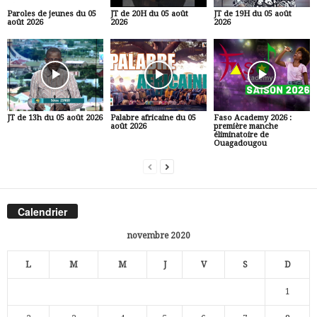
Paroles de jeunes du 05
JT de 20H du 05 août
JT de 19H du 05 août
août 2026
2026
2026
JT de 13h du 05 août 2026
Palabre africaine du 05
Faso Academy 2026 :
août 2026
première manche
éliminatoire de
Ouagadougou
Calendrier
novembre 2020
L
M
M
J
V
S
D
1