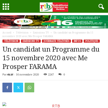
Accueil
Télévision
Emissions TV
Un candidat un Programme du 15
novembre 2020 avec Me Prosper FARAMA
TÉLÉVISION
EMISSIONS TV
JOURNAUX TÉLÉVISÉS
INFOS
POLITIQUE
Un candidat un Programme du
15 novembre 2020 avec Me
Prosper FARAMA
Par
rtb.bf
-
16 novembre 2020
2247
0