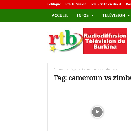
Politique
Rtb Télévision
Télé Zenith en direct
Rad
ACCUEIL
INFOS
TÉLÉVISION
R
a
d
i
o
d
i
f
Accueil
Tags
Cameroun vs zimbabwe
f
Tag: cameroun vs zim
u
s
i
o
n
T
é
l