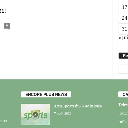
17
1:
24
0
31
« Jui
Re
ENCORE PLUS NEWS
CA
Télév
Actu Sports du 07 août 2026
Journ
7 août 2026
kina
Infos