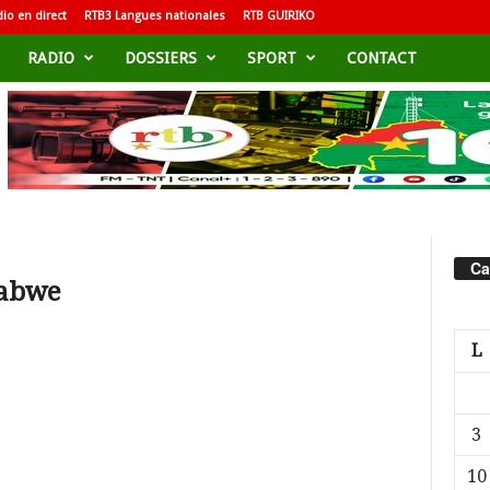
io en direct
RTB3 Langues nationales
RTB GUIRIKO
RADIO
DOSSIERS
SPORT
CONTACT
Ca
babwe
L
3
10