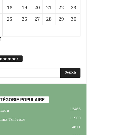
18
19
20
21
22
23
25
26
27
28
29
30
l
chercher
TÉGORIE POPULAIRE
12466
ision
11900
aux Télévisés
4811