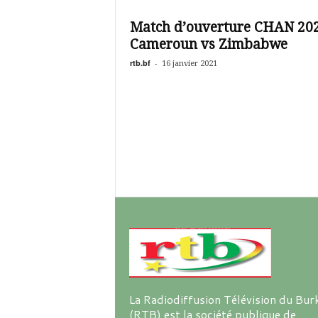
é
v
Match d’ouverture CHAN 202
i
Cameroun vs Zimbabwe
s
i
rtb.bf
-
16 janvier 2021
o
n
d
u
B
u
r
k
i
n
a
La Radiodiffusion Télévision du Bur
(RTB) est la société publique de