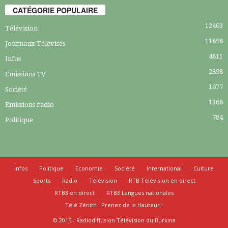
CATÉGORIE POPULAIRE
12463
Télévision
11898
Journaux Télévisés
4811
Infos
2898
Emissions TV
1677
Société
1368
Emissions radio
784
Politique
Infos
Politique
Economie
Société
International
Culture
Sports
Radio
Télévision
RTB Télévision en direct
RTB3 en direct
RTB3 Langues nationales
Télé Zénith : Prenez de la Hauteur !
© 2015 - Radiodiffusion Télévision du Burkina