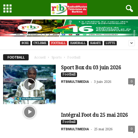
BOXE
CYCLISME
FOOTBALL
HANDBALL
KARATE
LUTTE
FOOTBALL
Accueil
Sports
Football
Sport Box du 03 juin 2026
Football
RTBMULTIMEDIA
-
0
3 juin 2026
Intégral Foot du 25 mai 2026
Football
RTBMULTIMEDIA
-
0
25 mai 2026