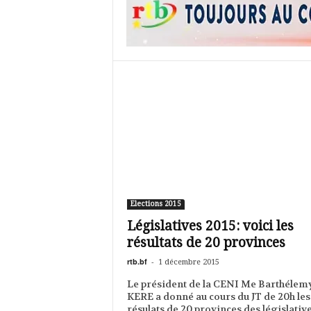
Elections 2015
Législatives 2015: voici les
résultats de 20 provinces
rtb.bf
-
1 décembre 2015
Le président de la CENI Me Barthélem
KERE a donné au cours du JT de 20h les
résulats de 20 provinces des législative