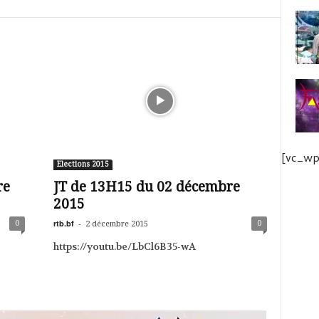
[vc_wp
Elections 2015
re
JT de 13H15 du 02 décembre
2015
rtb.bf
-
0
0
2 décembre 2015
https://youtu.be/LbCl6B35-wA