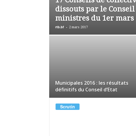
17 Conseils de collectiv
n
dissouts par le Conseil
d
u
ministres du 1er mars
B
u
r
rtb.bf
-
2 mars 2017
k
i
n
a
Municipales 2016 : les résultats
définitifs du Conseil d’Etat
Scrutin