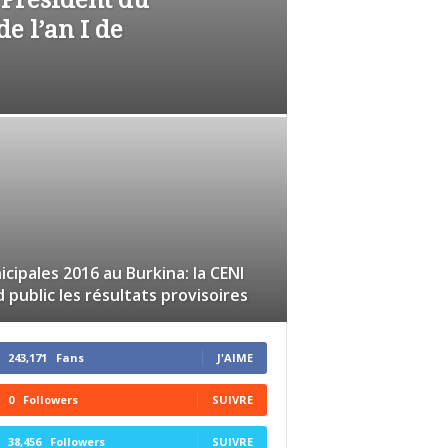
 Président du
de l’an I de
cipales 2016 au Burkina: la CENI
 public les résultats provisoires
243,171
Fans
J'AIME
0
Followers
SUIVRE
38,456
Followers
SUIVRE