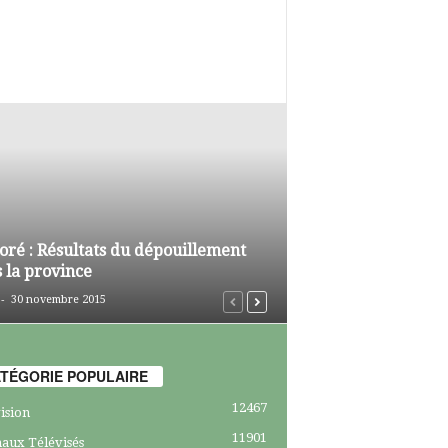
oré : Résultats du dépouillement
 la province
-
30 novembre 2015
TÉGORIE POPULAIRE
12467
ision
11901
aux Télévisés