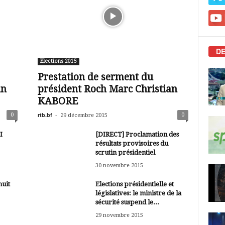
DE
Elections 2015
Prestation de serment du
an
président Roch Marc Christian
KABORE
rtb.bf
-
0
0
29 décembre 2015
I
[DIRECT] Proclamation des
résultats provisoires du
scrutin présidentiel
30 novembre 2015
nuit
Elections présidentielle et
législatives: le ministre de la
sécurité suspend le...
29 novembre 2015