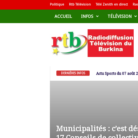
Politique
Rtb Télévision
Télé Zenith en direct
Rad
ACCUEIL
INFOS
TÉLÉVISION
R
a
d
i
o
d
i
f
f
u
DERNIÈRES INFOS
Actu Sports du 07 août 
s
i
o
n
T
é
l
é
v
i
s
Municipalités : c’est d
i
o