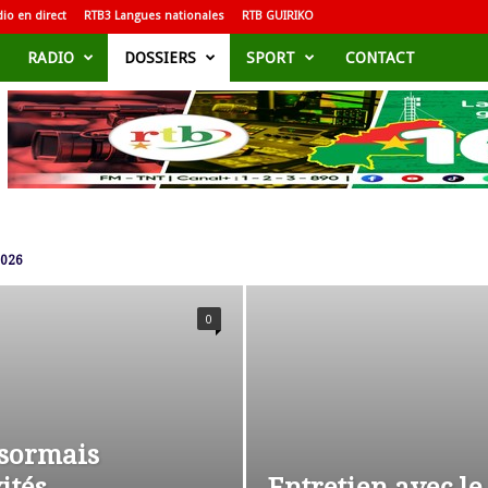
io en direct
RTB3 Langues nationales
RTB GUIRIKO
RADIO
DOSSIERS
SPORT
CONTACT
2026
0
ésormais