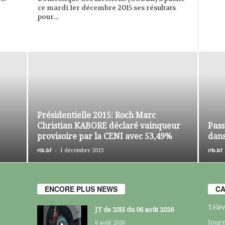
ce mardi 1er décembre 2015 ses résultats
pour...
Présidentielle 2015: Roch Marc
Christian KABORE déclaré vainqueur
Pass
provisoire par la CENI avec 53,49%
dans
rtb.bf
-
rtb.bf
1 décembre 2015
ENCORE PLUS NEWS
CA
Télév
JT de 20H du 06 août 2026
Journ
6 août 2026