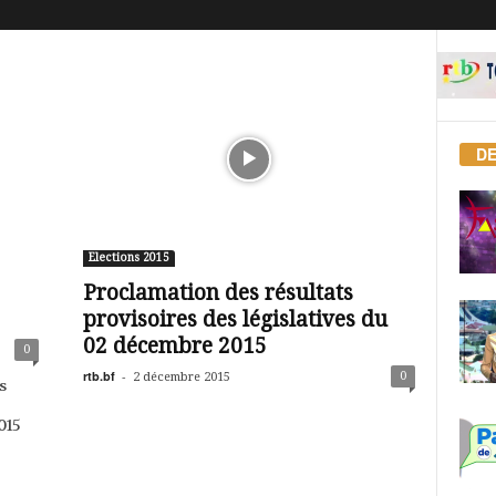
DE
Elections 2015
Proclamation des résultats
provisoires des législatives du
02 décembre 2015
0
rtb.bf
-
0
2 décembre 2015
s
015