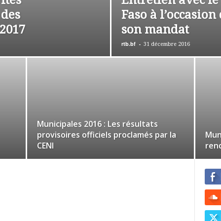
ités
Entretien avec le
 des
Faso à l’occasion 
 2017
son mandat
rtb.bf
-
31 décembre 2016
Municipales 2016 : Les résultats
provisoires officiels proclamés par la
Muni
CENI
rend