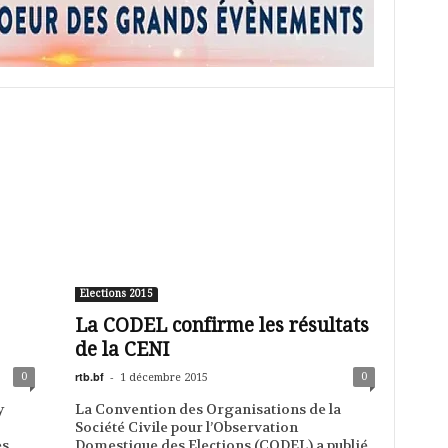
Elections 2015
La CODEL confirme les résultats
de la CENI
rtb.bf
-
0
0
1 décembre 2015
y
La Convention des Organisations de la
Société Civile pour l’Observation
s.
Domestique des Elections (CODEL) a publié