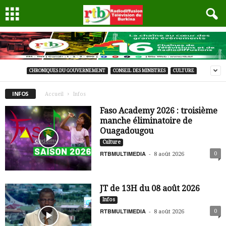
CHRONIQUES DU GOUVERNEMENT
CONSEIL DES MINISTRES
CULTURE
INFOS
Accueil
Infos
Faso Academy 2026 : troisième
manche éliminatoire de
Ouagadougou
Culture
RTBMULTIMEDIA
-
0
8 août 2026
JT de 13H du 08 août 2026
Infos
RTBMULTIMEDIA
-
0
8 août 2026