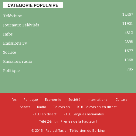
CATÉGORIE POPULAIRE
12467
Télévision
11901
Journaux Télévisés
4812
Infos
2898
Emissions TV
1677
Société
1368
Emissions radio
785
Politique
Infos
Politique
Economie
Société
International
Culture
Sports
Radio
Télévision
RTB Télévision en direct
RTB3 en direct
RTB3 Langues nationales
Télé Zénith : Prenez de la Hauteur !
© 2015 - Radiodiffusion Télévision du Burkina