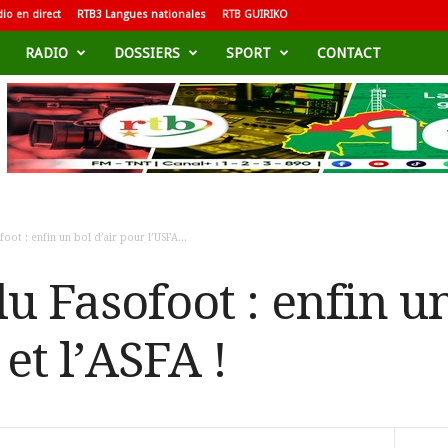
io en direct
RTB3 Langues nationales
RTB GUIRIKO
RADIO
DOSSIERS
SPORT
CONTACT
oot : enfin un bol d’air pour l’USFA...
u Fasofoot : enfin un
et l’ASFA !