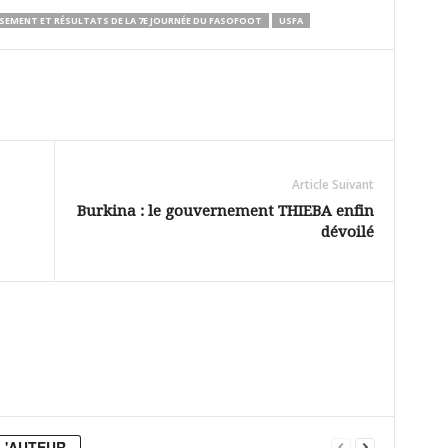
SEMENT ET RÉSULTATS DE LA 7E JOURNÉE DU FASOFOOT
USFA
Article Suivant
Burkina : le gouvernement THIEBA enfin
dévoilé
L'AUTEUR