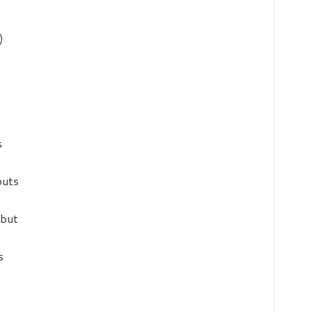
)
s
buts
but
s