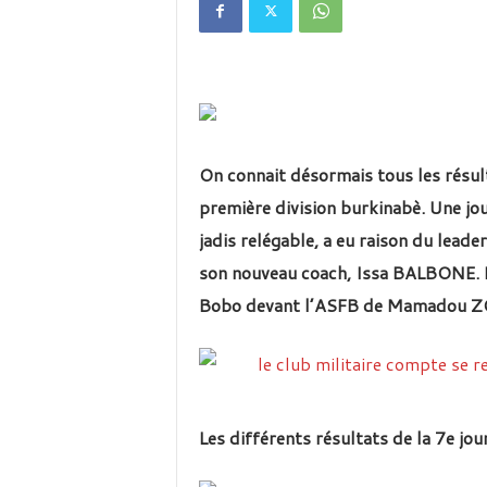
é
v
i
s
i
o
n
d
On connait désormais tous les résul
u
B
première division burkinabè. Une jo
u
jadis relégable, a eu raison du lead
r
son nouveau coach, Issa BALBONE. L
k
i
Bobo devant l’ASFB de Mamadou Z
n
a
Les différents résultats de la 7e jou