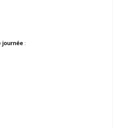
7e journée
: