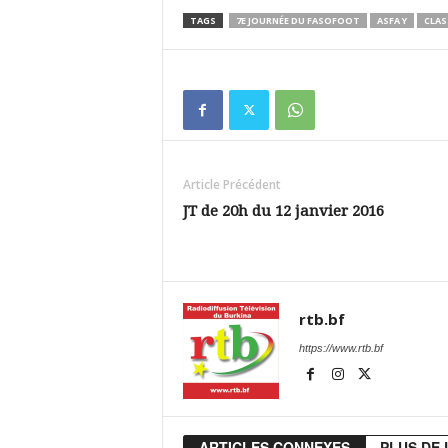
TAGS
7E JOURNÉE DU FASOFOOT
ASFA Y
CLAS
Article Précédent
JT de 20h du 12 janvier 2016
rtb.bf
https://www.rtb.bf
ARTICLES CONNEXES
PLUS DE 