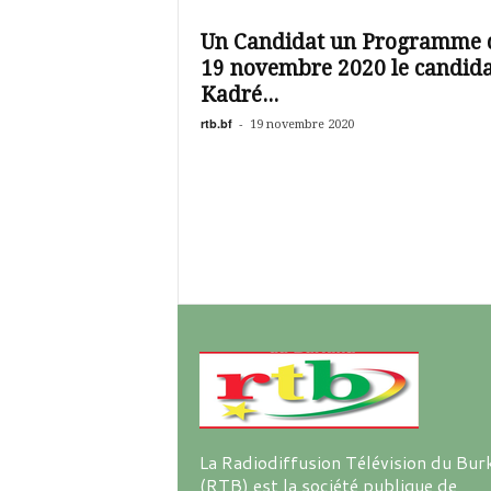
é
v
Un Candidat un Programme 
i
19 novembre 2020 le candida
s
i
Kadré...
o
rtb.bf
-
19 novembre 2020
n
d
u
B
u
r
k
i
n
a
La Radiodiffusion Télévision du Bur
(RTB) est la société publique de