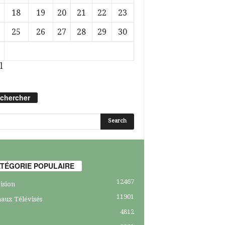
18
19
20
21
22
23
25
26
27
28
29
30
l
chercher
TÉGORIE POPULAIRE
12467
ision
11901
aux Télévisés
4812