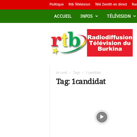
Politique
Rtb Télévision
Télé Zenith en direct
Rad
ACCUEIL
INFOS
TÉLÉVISION
R
a
d
i
o
d
i
f
Accueil
Tags
1candidat
f
Tag: 1candidat
u
s
i
o
n
T
é
l