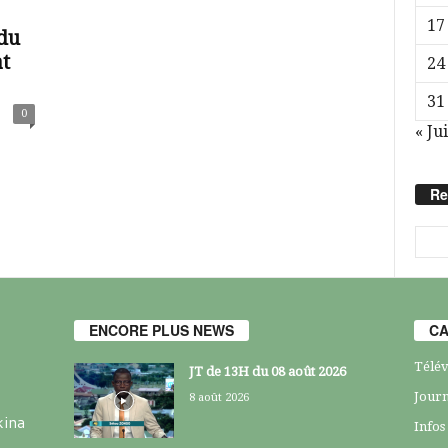
17
du
t
24
31
0
« Jui
Re
ENCORE PLUS NEWS
CA
Télév
JT de 13H du 08 août 2026
Journ
8 août 2026
kina
Infos