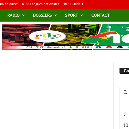
io en direct
RTB3 Langues nationales
RTB GUIRIKO
RADIO
DOSSIERS
SPORT
CONTACT
Ca
L
3
10