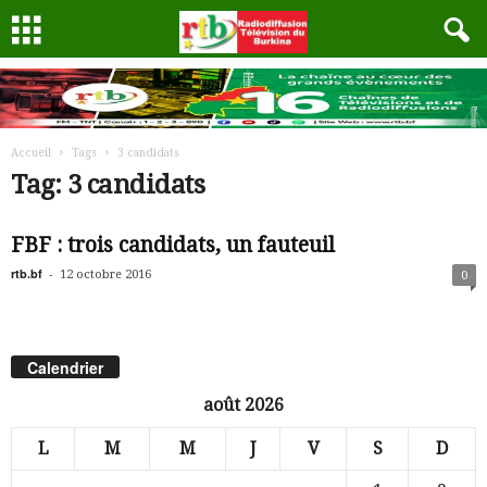
Accueil
Tags
3 candidats
Tag: 3 candidats
FBF : trois candidats, un fauteuil
rtb.bf
-
12 octobre 2016
0
Calendrier
août 2026
L
M
M
J
V
S
D