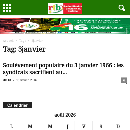
Accueil
Tags
3janvier
Tag: 3janvier
Soulèvement populaire du 3 janvier 1966 : les
syndicats sacrifient au...
rtb.bf
-
3 janvier 2016
0
Calendrier
août 2026
L
M
M
J
V
S
D