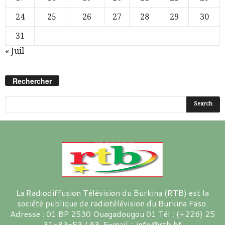
24
25
26
27
28
29
30
31
« Juil
Rechercher
La Radiodiffusion Télévision du Burkina (RTB) est la
société publique de radiotélévision du Burkina Faso.
Adresse : 01 BP 2530 Ouagadougou 01 Tél : (+226) 25
31-83-53 / 63 E-mail : info@rtb.bf