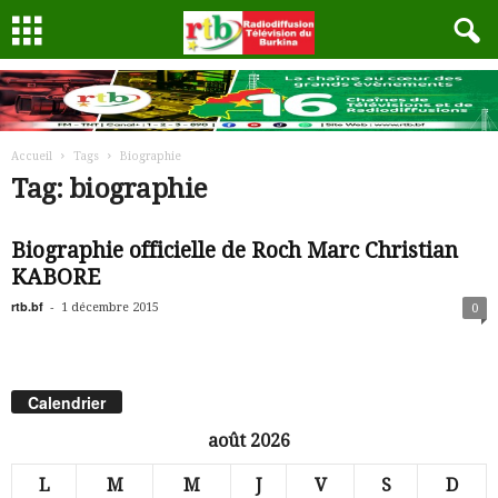
Accueil
Tags
Biographie
Tag: biographie
Biographie officielle de Roch Marc Christian
KABORE
rtb.bf
-
1 décembre 2015
0
Calendrier
août 2026
L
M
M
J
V
S
D