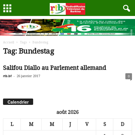
Accueil
Tags
Bundestag
Tag: Bundestag
Salifou Diallo au Parlement allemand
rtb.bf
-
26 janvier 2017
0
Calendrier
août 2026
L
M
M
J
V
S
D