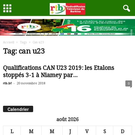
Accueil
Tags
Can u23
Tag: can u23
Qualifications CAN U23 2019: les Etalons
stoppés 3-1 à Niamey par...
rtb.bf
-
20 novembre 2018
0
Calendrier
août 2026
L
M
M
J
V
S
D