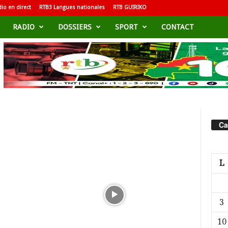
io en direct
RTB3 Langues nationales
RTB GUIRIKO
RADIO
DOSSIERS
SPORT
CONTACT
Ca
L
3
10