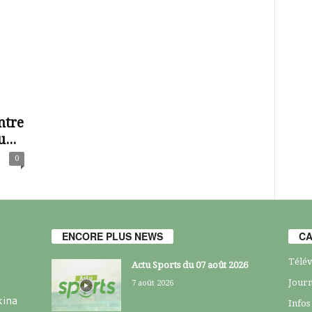
ntre
...
0
ENCORE PLUS NEWS
CA
Télév
Actu Sports du 07 août 2026
Journ
7 août 2026
kina
Infos