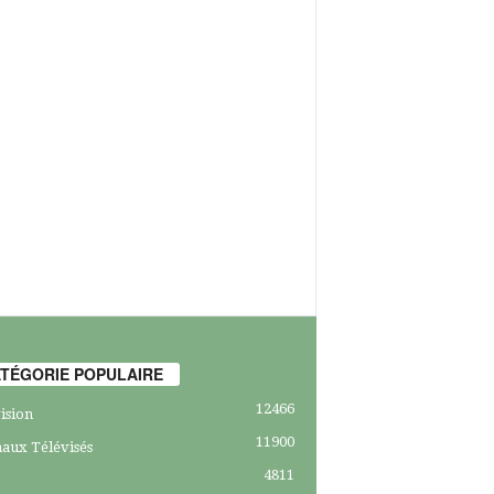
TÉGORIE POPULAIRE
12466
ision
11900
aux Télévisés
4811