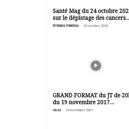
é
v
Santé Mag du 24 octobre 202
i
sur le dépistage des cancers..
s
i
RTBMULTIMEDIA
-
24 octobre 2024
o
n
d
u
B
u
r
k
i
n
a
GRAND FORMAT du JT de 20
du 19 novembre 2017...
rtb.bf
-
19 novembre 2017