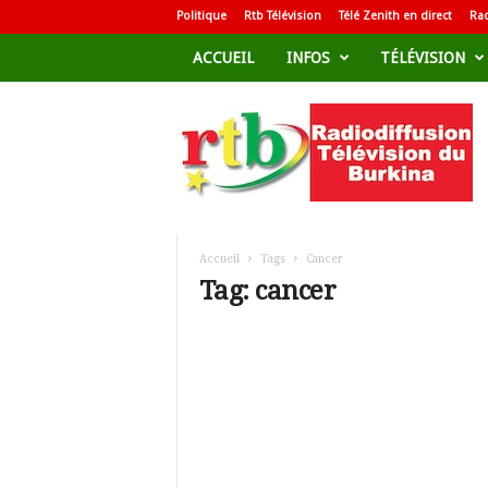
Politique
Rtb Télévision
Télé Zenith en direct
Rad
ACCUEIL
INFOS
TÉLÉVISION
R
a
d
i
o
d
i
f
Accueil
Tags
Cancer
f
Tag: cancer
u
s
i
o
n
T
é
l