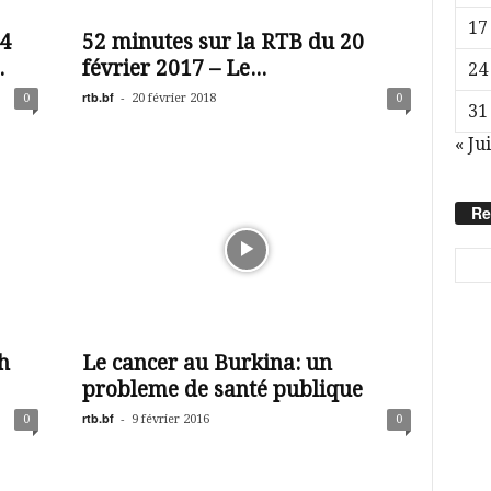
17
4
52 minutes sur la RTB du 20
.
février 2017 – Le...
24
rtb.bf
-
0
20 février 2018
0
31
« Jui
Re
h
Le cancer au Burkina: un
probleme de santé publique
rtb.bf
-
0
9 février 2016
0