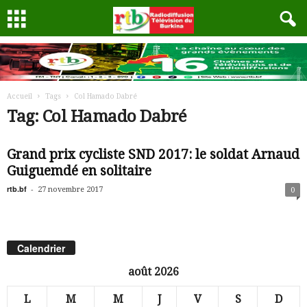
Accueil
Tags
Col Hamado Dabré
Tag: Col Hamado Dabré
Grand prix cycliste SND 2017: le soldat Arnaud
Guiguemdé en solitaire
rtb.bf
-
27 novembre 2017
0
Calendrier
août 2026
L
M
M
J
V
S
D