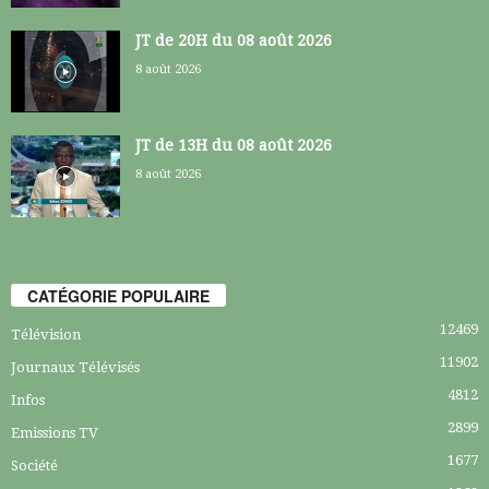
JT de 20H du 08 août 2026
8 août 2026
JT de 13H du 08 août 2026
8 août 2026
CATÉGORIE POPULAIRE
12469
Télévision
11902
Journaux Télévisés
4812
Infos
2899
Emissions TV
1677
Société